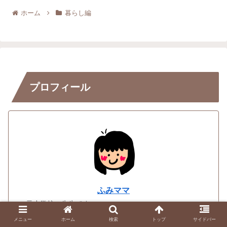
ホーム
暮らし編
プロフィール
ふみママ
元小学校の先生です。
時短勤務をしていました！
メニュー
ホーム
検索
トップ
サイドバー
２児の母＊年長姉・年少弟＊