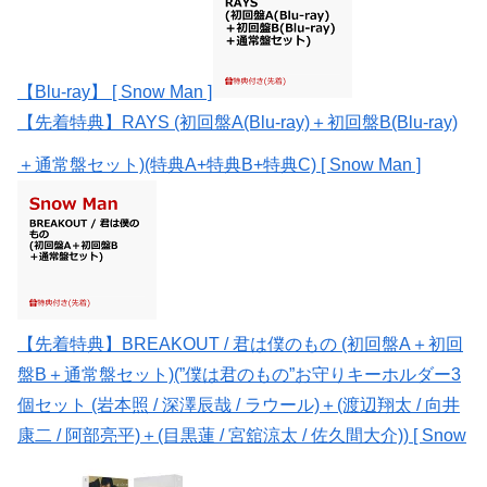
【Blu-ray】 [ Snow Man ]
【先着特典】RAYS (初回盤A(Blu-ray)＋初回盤B(Blu-ray)
＋通常盤セット)(特典A+特典B+特典C) [ Snow Man ]
【先着特典】BREAKOUT / 君は僕のもの (初回盤A＋初回
盤B＋通常盤セット)(”僕は君のもの”お守りキーホルダー3
個セット (岩本照 / 深澤辰哉 / ラウール)＋(渡辺翔太 / 向井
康二 / 阿部亮平)＋(目黒蓮 / 宮舘涼太 / 佐久間大介)) [ Snow