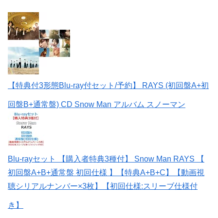
【特典付3形態Blu-ray付セット/予約】 RAYS (初回盤A+初
回盤B+通常盤) CD Snow Man アルバム スノーマン
Blu-rayセット 【購入者特典3種付】 Snow Man RAYS 【
初回盤A+B+通常盤 初回仕様 】【特典A+B+C】【動画視
聴シリアルナンバー×3枚】【初回仕様:スリーブ仕様付
き】