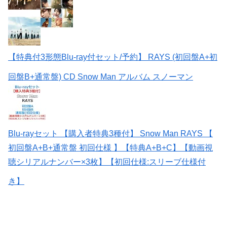
【特典付3形態Blu-ray付セット/予約】 RAYS (初回盤A+初
回盤B+通常盤) CD Snow Man アルバム スノーマン
Blu-rayセット 【購入者特典3種付】 Snow Man RAYS 【
初回盤A+B+通常盤 初回仕様 】【特典A+B+C】【動画視
聴シリアルナンバー×3枚】【初回仕様:スリーブ仕様付
き】