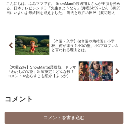
こんにちは、ふみママです。 SnowManの渡辺翔太さんが主演を務め
る、日本テレビシンドラ「先生さようなら」(月曜24:59～)が、3月25
日にいよいよ最終回を迎えました。 過去と現在の田邑（渡辺翔太）
のそれぞれの恋が重なり合う、明るくも切...
【卒園・入学】保育園や幼稚園と小学
校、何が違う？小1の壁、小1プロブレム
と言われる理由とは。
【木曜22時】SnowMan深澤辰哉、ドラマ
「わたしの宝物」出演決定！どんな役？
コメントやあらすじも紹介【ふっか】
コメント
コメントを書き込む