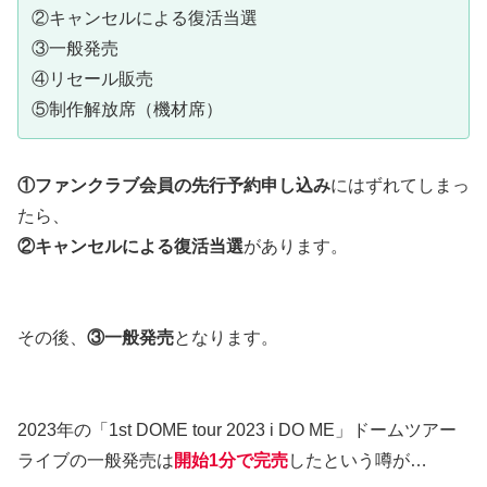
②キャンセルによる復活当選
③一般発売
④リセール販売
⑤制作解放席（機材席）
①ファンクラブ会員の先行予約申し込み
にはずれてしまっ
たら、
②キャンセルによる復活当選
があります。
その後、
③一般発売
となります。
2023年の「1st DOME tour 2023 i DO ME」ドームツアー
ライブの一般発売は
開始1分で完売
したという噂が…