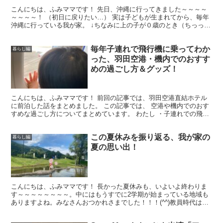
こんにちは、ふみママです！ 先日、沖縄に行ってきました～～～～
～～～～！ （初日に戻りたい…） 実は子どもが生まれてから、毎年
沖縄に行っている我が家。 ↓ちなみに上の子が０歳のとき（ちっっっ
さ…尊） 今年は子どもも６歳と３歳になって、だいぶ...
毎年子連れで飛行機に乗ってわか
暮らし編
った、羽田空港・機内でのおすす
めの過ごし方＆グッズ！
こんにちは、ふみママです！ 前回の記事では、羽田空港直結ホテル
に前泊した話をまとめました。 この記事では、 空港や機内でのおす
すめな過ごし方についてまとめています。 わたし ・子連れでの飛行
機が心配な方 ・子連れ旅行を控えている方・機内での...
この夏休みを振り返る、我が家の
暮らし編
夏の思い出！
こんにちは、ふみママです！ 長かった夏休みも、いよいよ終わりま
す～～～～～～～～。中にはもうすでに2学期が始まっている地域も
ありますよね。みなさんおつかれさまでした！！！(^^)教員時代は、
ついに２学期が始まる…！というそわそわワクワクして...