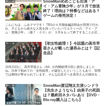
SnowManめめこじも出演「ア
暮らし編
イ・アム冒険少年」が３月で放送
終了！理由は？特番などはある？
ゲームの発売決定！
こんにちは、ふみママです！ TBSの４月期改編説明会が同局で行わ
れ、子どもから絶大な人気を誇っていたバラエティーの「アイ・ア
ム・冒険少年」（後７：００）が、３月をもって終了することが正式
に発表されました。 この記事では、冒険少年が終了となる...
【初女性総理！】今話題の高市早
暮らし編
苗さんが載った湯吞みとは？【記
念品】
10月21日に、高市早苗さん（64）が内閣総理大臣に就任しました
ね。日本で初めての「女性総理」が誕生したということもあり、世間
では期待が寄せられています。そんな記念すべき高市さんの就任を祝
して、なにか記念品などはないかな？とお探しの方。歴代...
SnowMan渡辺翔太主演シンドラ
暮らし編
【先生さようなら】由美子の死因
は？最終回ネタバレあり【DVD・
Blu-ray購入はこちら】