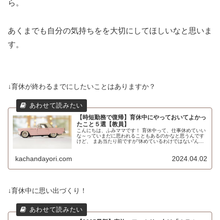
ら。
あくまでも自分の気持ちをを大切にしてほしいなと思いま
す。
↓育休が終わるまでにしたいことはありますか？
【時短勤務で復帰】育休中にやっておいてよかっ
たこと５選【教員】
こんにちは、ふみママです！ 育休中って、仕事休めていい
な～っていまだに思われることもあるのかなと思うんです
けど、 まあ当たり前ですが”休めているわけではない”んで
すよね。 （声を大にして言いたい(笑)！） なんなら、仕事
みたいに時間が決まっ...
kachandayori.com
2024.04.02
↓育休中
に思い出づくり！