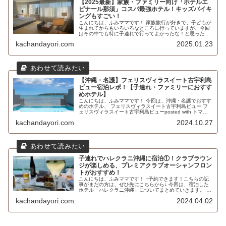
【2025最新】家族・ファミリー向け「ホテルエ
ピナール那須」コスパ最強ホテル！キッズバイキ
ングもすごい！
こんにちは、ふみママです！ 家族旅行が好きで、子どもが
生まれてからもいろいろなところに行っていますが、今回
はその中でも特に子連れで行ってよかったな！と思った、
「ホテルエピナール那須」について紹介しいていきます。
kachandayori.com
2025.01.23
＊沖縄も書いています…！ ホ...
【沖縄・名護】フェリスヴィラスイート古宇利島
ビュー宿泊レポ！【子連れ・ファミリーにおすす
めホテル】
こんにちは、ふみママです！ 今回は、沖縄・名護でおすす
めのホテル、 フェリスヴィラスイート古宇利島ビュー フ
ェリスヴィラスイート古宇利島ビューposted with トマレ
バ沖縄県名護市済井出1315-1 楽天トラベルで探すじゃら
kachandayori.com
2024.10.27
んで探すJ...
子連れでハレクラニ沖縄に宿泊①！クラブラウン
ジが楽しめる、プレミアクラブオーシャンフロン
トがおすすめ！
こんにちは、ふみママです！ ↑予約できます！こちらの記
事がまだの方は、ぜひ先にこちらから↓ 今回は、宿泊した
ホテル「ハレクラニ沖縄」についてまとめていきます。 実
は、２年前にも一度宿泊していて、最高すぎたので…今年
kachandayori.com
2024.04.02
も１泊だけ宿泊してきました...