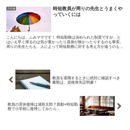
時短教員が周りの先生とうまくや
先生編
っていくには
こんにちは、ふみママです！ 時短勤務は決められた制度ですが、と
はいえ早く帰るのは気が重かったり肩身が狭かったりするのも事実。
周りの先生たちも、人によって時短勤務に対する考え方が違うのも事
実。 わたし 周囲とうまくやっていくためには、こちら...
教員を退職するときに絶対に確認すべき
書類は、資格喪失証明書！
教員の育休復帰は浦島太郎？異動×時短勤
務で小学校に復帰してみたら…