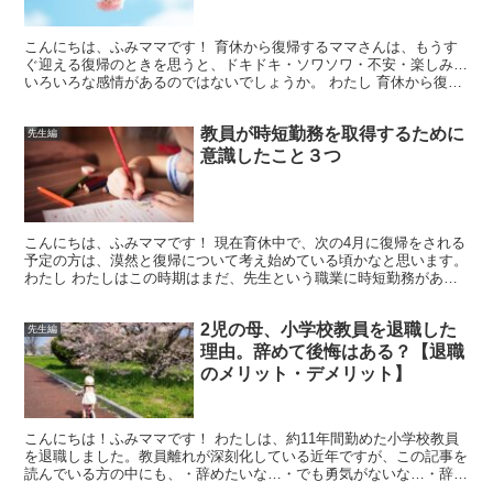
こんにちは、ふみママです！ 育休から復帰するママさんは、もうす
ぐ迎える復帰のときを思うと、ドキドキ・ソワソワ・不安・楽しみ…
いろいろな感情があるのではないでしょうか。 わたし 育休から復帰
するということは…待ち受けているのは慣らし保育！！！...
教員が時短勤務を取得するために
先生編
意識したこと３つ
こんにちは、ふみママです！ 現在育休中で、次の4月に復帰をされる
予定の方は、漠然と復帰について考え始めている頃かなと思います。
わたし わたしはこの時期はまだ、先生という職業に時短勤務がある
ということすら知らなかったので(^-^;(笑) 知...
2児の母、小学校教員を退職した
先生編
理由。辞めて後悔はある？【退職
のメリット・デメリット】
こんにちは！ふみママです！ わたしは、約11年間勤めた小学校教員
を退職しました。教員離れが深刻化している近年ですが、この記事を
読んでいる方の中にも、・辞めたいな…・でも勇気がないな…・辞め
たら後悔するかな… と悩んでいる人もきっと多いと思い...