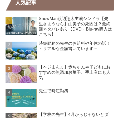
人気記事
SnowMan渡辺翔太主演シンドラ【先
生さようなら】由美子の死因は？最終
回ネタバレあり【DVD・Blu-ray購入は
こちら】
時短勤務の先生のお給料や年休の話！
～リアルな金額書いています～
【ベジまんま】赤ちゃんや子どもにお
すすめの無添加お菓子、手土産にも人
気！
先生で時短勤務
【学校の先生】4月からじゃないとダ