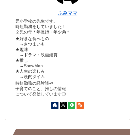
ふみママ
元小学校の先生です。
時短勤務をしていました！
２児の母＊年長姉・年少弟＊
★好きな食べもの
→さつまいも
★趣味
→ドラマ・映画鑑賞
★推し
→SnowMan
★人生の楽しみ
→晩酌タイム！
時短勤務の経験談や
子育てのこと、推しの情報
について発信しています◎