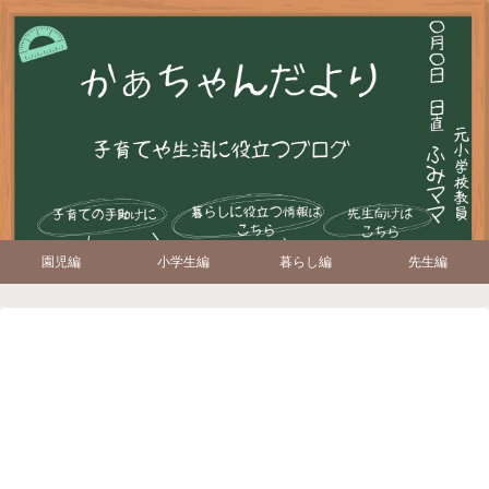
園児編
小学生編
暮らし編
先生編