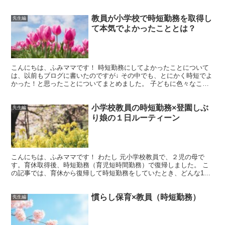
教員が小学校で時短勤務を取得し
先生編
て本気でよかったこととは？
こんにちは、ふみママです！ 時短勤務にしてよかったことについて
は、以前もブログに書いたのですが↓ その中でも、とにかく時短でよ
かった！と思ったことについてまとめました。 子どもに色々なこと
が合わせやすかった！ そもそもわたしが時短勤務を取得...
小学校教員の時短勤務×登園しぶ
先生編
り娘の１日ルーティーン
こんにちは、ふみママです！ わたし 元小学校教員で、２児の母で
す。育休取得後、時短勤務（育児短時間勤務）で復帰しました。 こ
の記事では、育休から復帰して時短勤務をしていたとき、どんな1日
の流れだったかをざっくりとご紹介したいと思います！ 6...
慣らし保育×教員（時短勤務）
先生編