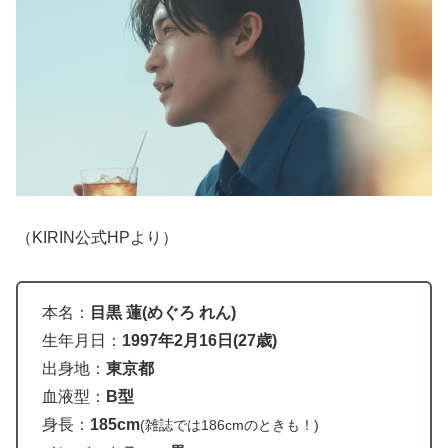
（KIRIN公式HPより）
本名：
目黒 蓮(めぐろ れん)
生年月日：
1997年2月16日(27歳)
出身地：
東京都
血液型：
B型
身長：
185cm
(雑誌では186cmのときも！)