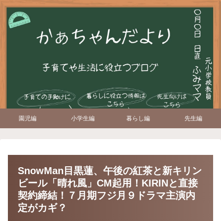
園児編
小学生編
暮らし編
先生編
SnowMan目黒蓮、午後の紅茶と新キリン
ビール「晴れ風」CM起用！KIRINと直接
契約締結！７月期フジ月９ドラマ主演内
定がカギ？