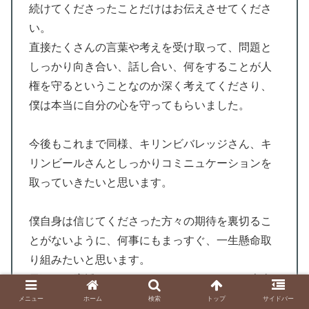
続けてくださったことだけはお伝えさせてくださ
い。
直接たくさんの言葉や考えを受け取って、問題と
しっかり向き合い、話し合い、何をすることが人
権を守るということなのか深く考えてくださり、
僕は本当に自分の心を守ってもらいました。
今後もこれまで同様、キリンビバレッジさん、キ
リンビールさんとしっかりコミニュケーションを
取っていきたいと思います。
僕自身は信じてくださった方々の期待を裏切るこ
とがないように、何事にもまっすぐ、一生懸命取
り組みたいと思います。
日頃から応援してくださってるみなさんにも本当
に感謝しています。
メニュー
ホーム
検索
トップ
サイドバー