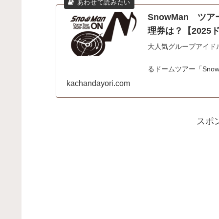
SnowMan 
理券は？【2025
大人気グループアイドル
この
るドームツアー「SnowMa
販売が決定！ グッズリス
kachandayori.com
スポ