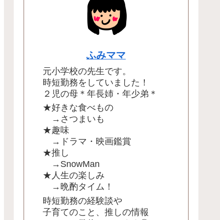
ふみママ
元小学校の先生です。
時短勤務をしていました！
２児の母＊年長姉・年少弟＊
★好きな食べもの
→さつまいも
★趣味
→ドラマ・映画鑑賞
★推し
→SnowMan
★人生の楽しみ
→晩酌タイム！
時短勤務の経験談や
子育てのこと、推しの情報