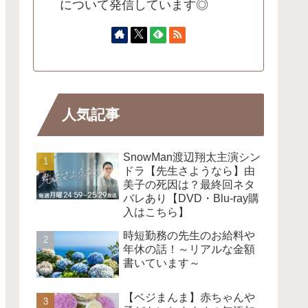
について発信しています◎
人気記事
SnowMan渡辺翔太主演シン
ドラ【先生さようなら】由
美子の死因は？最終回ネタ
バレあり【DVD・Blu-ray購
入はこちら】
時短勤務の先生のお給料や
年休の話！～リアルな金額
書いています～
【ベジまんま】赤ちゃんや