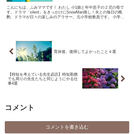
こんにちは、ふみママです！ わたし 小1娘と年中息子の２児の母で
す。ドラマ「silent」をきっかけにSnowMan推し！夫との毎日の晩
酌、ドラマが日々の楽しみのアラサー。元小学校教員です。 小学校
に入学した娘は、入学して早々登校渋りが始ま...
育休後、復帰してよかったこと４選
【時短を考えている先生必読】時短勤務
でも周りの先生たちと同じようにやる仕
事4選
コメント
コメントを書き込む