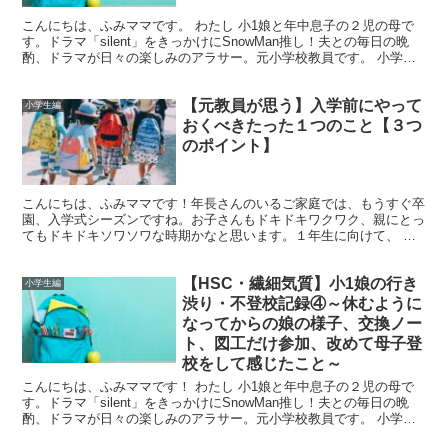
こんにちは、ふみママです。 わたし 小1娘と年中息子の２児の母で
す。ドラマ「silent」をきっかけにSnowMan推し！夫との毎日の晩
酌、ドラマが日々の楽しみのアラサー。元小学校教員です。 小学校
に入学した我が家の娘は、入学して早々登校渋...
【元教員が思う】入学前にやって
小学生編
おくべきたった１つのこと【３つ
のポイント】
こんにちは、ふみママです！年長さんのいるご家庭では、もうすぐ卒
園、入学式シーズンですね。お子さんもドキドキワクワク、親にとっ
てもドキドキソワソワな時期かなと思います。１年生に向けて、 い
ろいろ身につけさせなきゃ、 あれができないとダメかしら...
【HSC・繊細気質】小1娘の行き
小学生編
渋り・不登校記録④～休むように
なってからの娘の様子、交換ノー
ト、図工だけ参加、改めて母子登
校をして感じたこと～
こんにちは、ふみママです！ わたし 小1娘と年中息子の２児の母で
す。ドラマ「silent」をきっかけにSnowMan推し！夫との毎日の晩
酌、ドラマが日々の楽しみのアラサー。元小学校教員です。 小学校
に入学した娘は、入学して早々登校渋りが始ま...