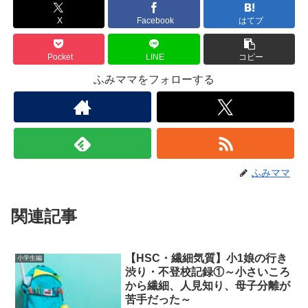
X
Facebook
はてブ
Pocket
LINE
コピー
ふみママをフォローする
ふみママ
関連記事
【HSC・繊細気質】小1娘の行き
小学生編
渋り・不登校記録①～小さいころ
から繊細、人見知り、母子分離が
苦手だった～