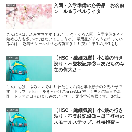
入園・入学準備の必需品！お名前
園児編
シール＆ラベルライター
こんにちは、ふみママです！ わたし そろそろ入園・入学準備を考え
始める方も多いのではないでしょうか。 学用品がそろうと待ってい
るのは… 怒涛のシール張りと名前書き！！(笑) １年生の担任をして
いたときは、「算数ブロックひとつひとつにシール貼...
【HSC・繊細気質】小1娘の行き
小学生編
渋り・不登校記録⑫～友だちの存
在の偉大さ～
こんにちは、ふみママです！ わたし 小1娘と年中息子の２児の母で
す。ドラマ「silent」をきっかけにSnowMan推し！夫との毎日の晩
酌、ドラマが日々の楽しみのアラサー。元小学校教員です。 お読み
いただきありがとうございます。小1の娘が入...
【HSC・繊細気質】小1娘の行き
小学生編
渋り・不登校記録③～母子登校の
スモールステップ、登校拒否～