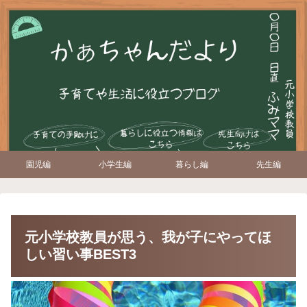
園児編
小学生編
暮らし編
先生編
元小学校教員が思う、我が子にやってほ
しい習い事BEST3