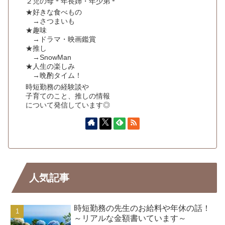
２児の母＊年長姉・年少弟＊
★好きな食べもの
→さつまいも
★趣味
→ドラマ・映画鑑賞
★推し
→SnowMan
★人生の楽しみ
→晩酌タイム！
時短勤務の経験談や
子育てのこと、推しの情報
について発信しています◎
人気記事
時短勤務の先生のお給料や年休の話！
～リアルな金額書いています～