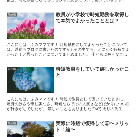
※先に言っておくと、色々とこれから好き勝手書きます...
教員が小学校で時短勤務を取得し
先生編
て本気でよかったこととは？
こんにちは、ふみママです！ 時短勤務にしてよかったことについて
は、以前もブログに書いたのですが↓ その中でも、とにかく時短でよ
かった！と思ったことについてまとめました。 子どもに色々なこと
が合わせやすかった！ そもそもわたしが時短勤務を取得...
時短教員をしていて嬉しかったこ
先生編
と
こんにちは、ふみママです！ 時短で教員として働いていたときに、
肩身の狭さや申し訳なさ、時短ならではの大変さなどばかりについ目
が行きがちでしたが、 嬉しいこともありました(*'ω'*) 周りの先生方
が話しかけてくれる 普段はなかなかタイミン...
実際に時短で復帰して②〜メリッ
先生編
ト！編〜