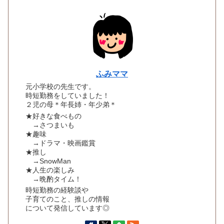
ふみママ
元小学校の先生です。
時短勤務をしていました！
２児の母＊年長姉・年少弟＊
★好きな食べもの
→さつまいも
★趣味
→ドラマ・映画鑑賞
★推し
→SnowMan
★人生の楽しみ
→晩酌タイム！
時短勤務の経験談や
子育てのこと、推しの情報
について発信しています◎