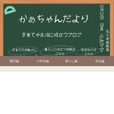
園児編
小学生編
暮らし編
先生編