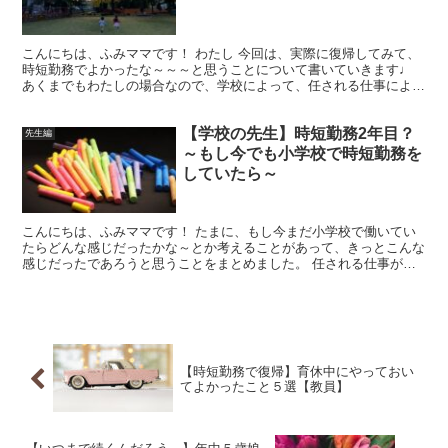
こんにちは、ふみママです！ わたし 今回は、実際に復帰してみて、
時短勤務でよかったな～～～と思うことについて書いていきます♩
あくまでもわたしの場合なので、学校によって、任される仕事によっ
て、まったく異なると思います！！こんな人もいるんだな...
【学校の先生】時短勤務2年目？
先生編
～もし今でも小学校で時短勤務を
していたら～
こんにちは、ふみママです！ たまに、もし今まだ小学校で働いてい
たらどんな感じだったかな～とか考えることがあって、きっとこんな
感じだったであろうと思うことをまとめました。 任される仕事が増
えていそう やはり時短勤務２年目ともなると、去年と同じ...
【時短勤務で復帰】育休中にやっておい
てよかったこと５選【教員】