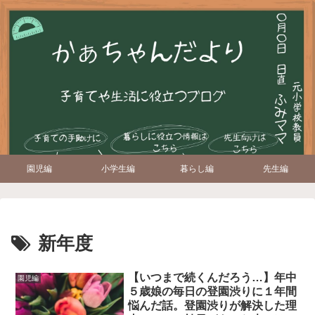
園児編
小学生編
暮らし編
先生編
新年度
【いつまで続くんだろう…】年中
園児編
５歳娘の毎日の登園渋りに１年間
悩んだ話。登園渋りが解決した理