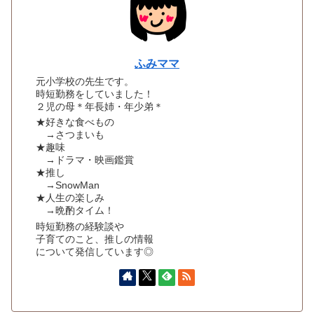
ふみママ
元小学校の先生です。
時短勤務をしていました！
２児の母＊年長姉・年少弟＊
★好きな食べもの
→さつまいも
★趣味
→ドラマ・映画鑑賞
★推し
→SnowMan
★人生の楽しみ
→晩酌タイム！
時短勤務の経験談や
子育てのこと、推しの情報
について発信しています◎